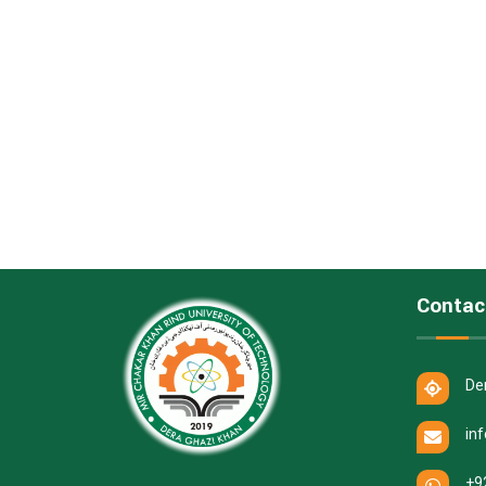
Contac
De
in
+9