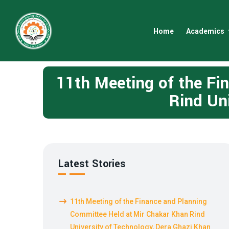
Home
Academics
11th Meeting of the Fi
Rind Un
Latest Stories
11th Meeting of the Finance and Planning
Committee Held at Mir Chakar Khan Rind
University of Technology, Dera Ghazi Khan