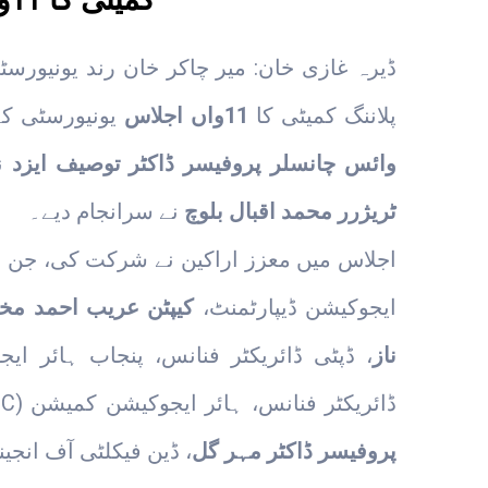
کمیٹی کا 11واں اجلاس منعقد
ڈیرہ غازی خان: میر چاکر خان رند یونیورسٹ
پلاننگ کمیٹی کا
11واں اجلاس
یونیورسٹی کے
وائس چانسلر پروفیسر ڈاکٹر توصیف ایزد
نے
ٹریژرر محمد اقبال بلوچ
نے سرانجام دیے۔
اجلاس میں معزز اراکین نے شرکت کی، جن 
ایجوکیشن ڈیپارٹمنٹ،
کیپٹن عریب احمد مخت
ناز
، ڈپٹی ڈائریکٹر فنانس، پنجاب ہائر ایجوکی
ڈائریکٹر فنانس، ہائر ایجوکیشن کمیشن (HEC)،
پروفیسر ڈاکٹر مہر گل
، ڈین فیکلٹی آف انجین