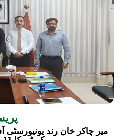
پریس
میر چاکر خان رند یونیورسٹی آف