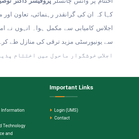
اختتام پر وائس چانسلر
پروفیسر ڈاکٹر توصی
کہا کہ ان کی گرانقدر رہنمائی، تعاون اور م
اجلاس کامیابی سے مکمل ہوا۔ انہوں نے ام
سے یونیورسٹی مزید ترقی کی منازل طے کر
اجلاس خوشگوار ماحول میں اختتام پذیر
Important Links
 Information
Login (UMS)
Contact
nd Technology
nce and