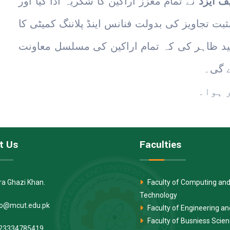
ف ایزد
نے تمام معزز اراکین کا شکریہ ادا کیا اور
ثبت تجاویز کی بدولت فنانس اینڈ پلاننگ کمیٹی کا
ید ظاہر کی کہ تمام اراکین کی مسلسل معاونت
ے گی۔
 ہوا۔
t Us
Faculties
ra Ghazi Khan.
Faculty of Computing and
Technology
fo@mcut.edu.pk
Faculty of Engineering a
Faculty of Busniess Scie
23334785419