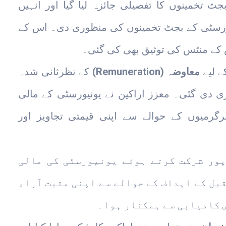
ٹ تخمینوں کا تفصیلی جائزہ لیا گیا اور انہیں
نیورسٹی کے بجٹ تخمینوں کی منظوری دی۔ اس کے
س کے منٹس کی توثیق بھی کی گئی۔
ے لیے
معاوضہ (Remuneration)
کے نظرثانی شدہ
ری دی گئی۔ معزز اراکین نے یونیورسٹی کے مالی
رگرمیوں کے حوالے سے اپنی قیمتی تجاویز اور
پور شرکت کرتے ہوئے یونیورسٹی کی مالی
بل کے اہداف کے حوالے سے اپنی مثبت آراء
س کامیابی سے ہمکنار ہوا۔