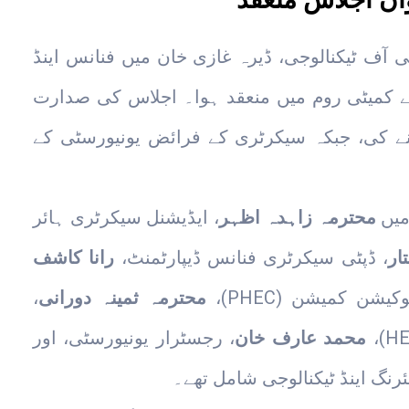
ی آف ٹیکنالوجی، ڈیرہ غازی خان میں فنانس اینڈ
 کمیٹی روم میں منعقد ہوا۔ اجلاس کی صدارت
 کی، جبکہ سیکرٹری کے فرائض یونیورسٹی کے
میں
محترمہ زاہدہ اظہر
، ایڈیشنل سیکرٹری ہائر
ار
، ڈپٹی سیکرٹری فنانس ڈیپارٹمنٹ،
رانا کاشف
شن کمیشن (PHEC)،
محترمہ ثمینہ دورانی
،
محمد عارف خان
، رجسٹرار یونیورسٹی، اور
ئرنگ اینڈ ٹیکنالوجی شامل تھے۔