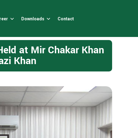
reer
Downloads
Contact
Held at Mir Chakar Khan
azi Khan